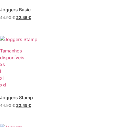
Joggers Basic
44.90
€
22.45
€
Tamanhos
disponíveis
xs
l
xl
xxl
Joggers Stamp
44.90
€
22.45
€