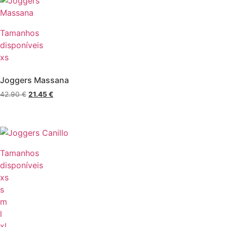
Tamanhos
disponíveis
xs
Joggers Massana
42.90
€
21.45
€
Tamanhos
disponíveis
xs
s
m
l
xl