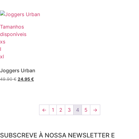
Tamanhos
disponíveis
xs
l
xl
Joggers Urban
49.90
€
24.95
€
←
1
2
3
4
5
→
SUBSCREVE À NOSSA NEWSLETTER E