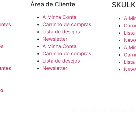
SKULK
Área de Cliente
A Minha Conta
A Mi
entes
Carrinho de compras
Carr
Lista de desejos
Lista
Newsletter
News
os
A Minha Conta
A Mi
Carrinho de compras
Carr
Lista de desejos
Lista
entes
Newsletter
News
os
© 2022 SKULK, TODOS OS