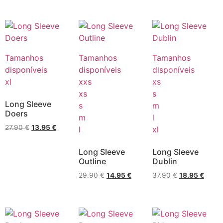
Tamanhos
Tamanhos
Tamanhos
disponíveis
disponíveis
disponíveis
xl
xxs
xs
xs
s
Long Sleeve
s
m
Doers
m
l
27.90
€
13.95
€
l
xl
Long Sleeve
Long Sleeve
Outline
Dublin
29.90
€
14.95
€
37.90
€
18.95
€