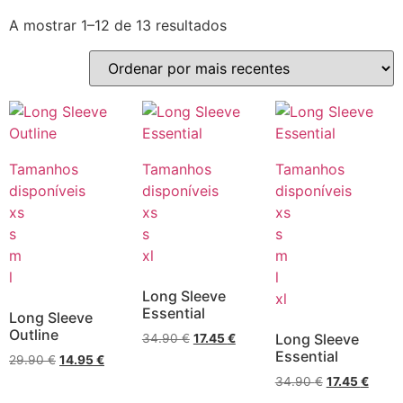
A mostrar 1–12 de 13 resultados
Tamanhos
Tamanhos
Tamanhos
disponíveis
disponíveis
disponíveis
xs
xs
xs
s
s
s
m
xl
m
l
l
Long Sleeve
xl
Essential
Long Sleeve
Outline
Long Sleeve
34.90
€
17.45
€
Essential
29.90
€
14.95
€
34.90
€
17.45
€