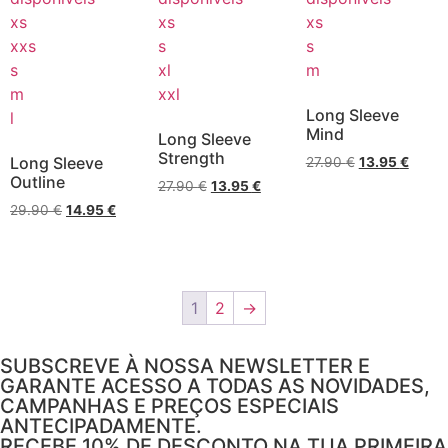
xs
xs
xs
xxs
s
s
s
xl
m
m
xxl
Long Sleeve
l
Mind
Long Sleeve
Strength
Long Sleeve
27.90
€
13.95
€
Outline
27.90
€
13.95
€
29.90
€
14.95
€
1
2
→
SUBSCREVE À NOSSA NEWSLETTER E
GARANTE ACESSO A TODAS AS NOVIDADES,
CAMPANHAS E PREÇOS ESPECIAIS
ANTECIPADAMENTE.
RECEBE 10% DE DESCONTO NA TUA PRIMEIRA