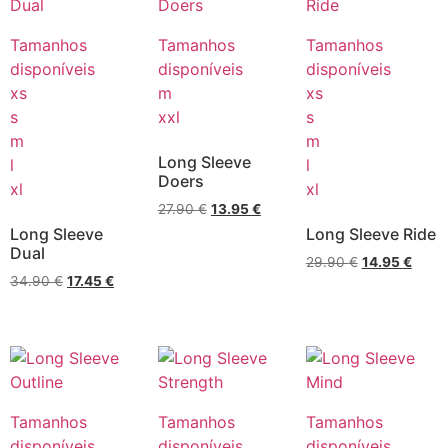
Tamanhos
Tamanhos
Tamanhos
disponíveis
disponíveis
disponíveis
xs
m
xs
s
xxl
s
m
m
Long Sleeve
l
l
Doers
xl
xl
27.90
€
13.95
€
Long Sleeve
Long Sleeve Ride
Dual
29.90
€
14.95
€
34.90
€
17.45
€
Tamanhos
Tamanhos
Tamanhos
disponíveis
disponíveis
disponíveis