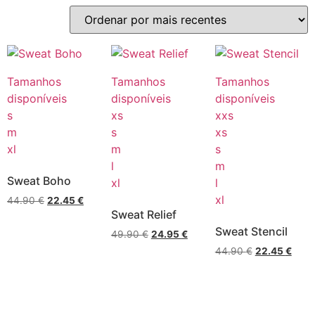
Tamanhos
Tamanhos
Tamanhos
disponíveis
disponíveis
disponíveis
s
xs
xxs
m
s
xs
xl
m
s
l
m
Sweat Boho
xl
l
xl
44.90
€
22.45
€
Sweat Relief
Sweat Stencil
49.90
€
24.95
€
44.90
€
22.45
€