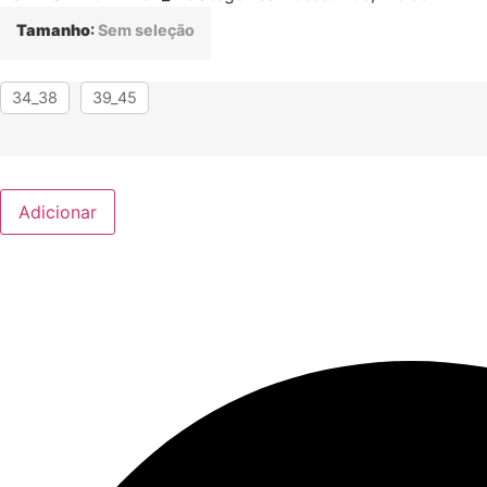
Tamanho
:
Sem seleção
34_38
39_45
Adicionar