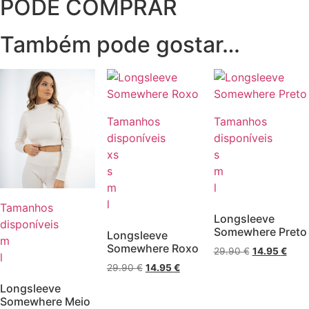
PODE COMPRAR
Também pode gostar…
Tamanhos
Tamanhos
disponíveis
disponíveis
xs
s
s
m
m
l
l
Tamanhos
Longsleeve
disponíveis
Somewhere Preto
Longsleeve
m
Somewhere Roxo
O
O
29.90
€
14.95
€
l
preço
preç
O
O
29.90
€
14.95
€
original
atual
preço
preço
Longsleeve
era:
é:
original
atual
Somewhere Meio
29.90 €.
14.95
era:
é: