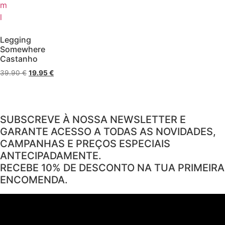
m
l
Legging
Somewhere
Castanho
O
O
39.90
€
19.95
€
preço
preço
original
atual
era:
é:
39.90 €.
19.95 €.
SUBSCREVE À NOSSA NEWSLETTER E
GARANTE ACESSO A TODAS AS NOVIDADES,
CAMPANHAS E PREÇOS ESPECIAIS
ANTECIPADAMENTE.
RECEBE 10% DE DESCONTO NA TUA PRIMEIRA
ENCOMENDA.