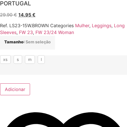
PORTUGAL
O
O
29.90
€
14.95
€
preço
preço
Ref.
LS23-15W.BROWN
Categories
Mulher
,
Leggings
,
Long
original
atual
Sleeves
,
FW 23
,
FW 23/24 Woman
era:
é:
29.90 €.
14.95 €.
Tamanho
:
Sem seleção
xs
s
m
l
Adicionar