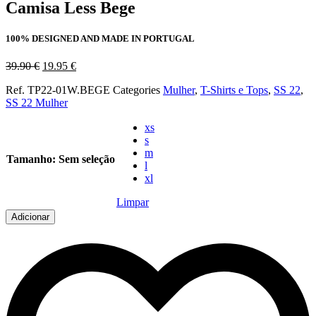
Camisa Less Bege
100% DESIGNED AND MADE IN PORTUGAL
O
O
39.90
€
19.95
€
preço
preço
Ref.
TP22-01W.BEGE
Categories
Mulher
,
T-Shirts e Tops
,
SS 22
,
original
atual
SS 22 Mulher
era:
é:
39.90 €.
19.95 €.
xs
s
m
Tamanho
:
Sem seleção
l
xl
Limpar
Adicionar