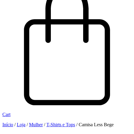
Cart
Início
/
Loja
/
Mulher
/
T-Shirts e Tops
/
Camisa Less Bege