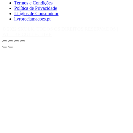
Termos e Condições
Política de Privacidade
Litígios de Consumidor
livroreclamacoes.pt
© 2022 SKULK, TODOS OS DIREITOS RESERVADOS |
WILLBE COLLECTIVE